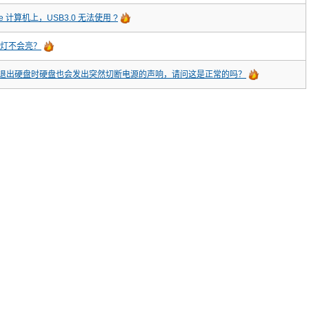
ple 计算机上，USB3.0 无法使用 ?
D 灯不会亮？
唤醒，退出硬盘时硬盘也会发出突然切断电源的声响，请问这是正常的吗？