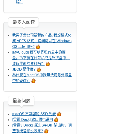
吗？
最多人阅读
我买了贵公司最新的产品, 我想格式化
成 APFS 格式，请问可以在 Windows
OS 上使用吗?
[MyCloud] 我可以将私有云中的硬
盘，拆下装在计算机或是外接盒中，
读取里面的资料吗？
JBOD 是什麼?
為什麼在Mac OS中我無法清除外接盒
中的硬碟？
最新问题
macOS 不兼容的 SSD 列表
[雷霆 Dock] 端口供电说明
[雷霆3 Dock] 透过 S/PDIF 输出时，调
整系统音频没效果?