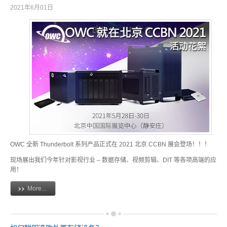
2021年6月01日
软件 App
使用手冊
常见问题
OWC 全新 Thunderbolt 系列产品正式在 2021 北京 CCBN 展会登场！！！
ICNS 小图示下载
现场展出我们今年针对影视行业 – 数据存储、视频剪辑、DIT 等各项高端的应
用！
More...
活动花絮