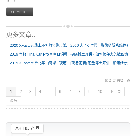
赛」！
More...
更多文章...
2020 XFastest 线上不打烊网聚 : 线上直播课程 - 现场花絮
2020 大 4K 时代｜影像剪辑系统体验会 
2019 年终 Final Cut Pro X 单日课程 - 现场花絮
硬碟博土开讲 - 如何储存您的数位资料 -
2019 XFastest 台北华山网聚 - 现场花絮
[现场花絮] 硬盘博土开讲 - 如何储存您
第 1 页 共 17 页
1
2
3
4
...
6
7
8
9
10
下一页
最后
AKiTiO 产品