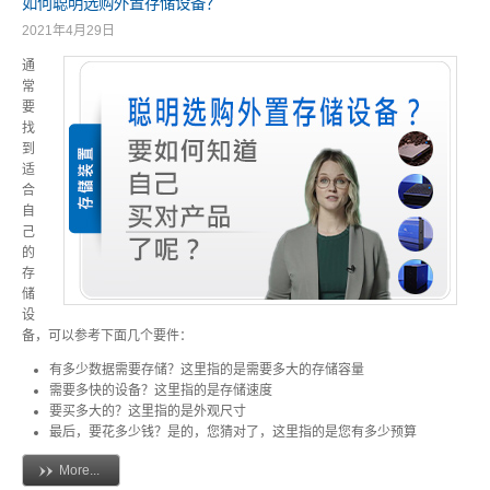
如何聪明选购外置存储设备？
2021年4月29日
Thunderbolt
通
常
要
储存装置
找
到
适
合
自
云
己
的
存
储
设
备，可以参考下面几个要件：
有多少数据需要存储？这里指的是需要多大的存储容量
需要多快的设备？这里指的是存储速度
要买多大的？这里指的是外观尺寸
最后，要花多少钱？是的，您猜对了，这里指的是您有多少预算
More...