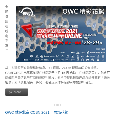
活动讯息
全
民
抗
疫
相关报导
在
线
电
竞
嘉
获奖讯息
年
名人推荐
华，为玩家带来最新科技信息、YT 直播、ZOOM 课程与闯关大抽奖。
GAMFORCE 电竞嘉年华在线活动于 7 月 15 日 启动「在线活动页」，包含厂
商最新产品信息与厂商摊位巡礼影片，影片中提供最新产品介绍并藏有「通关
密语」和「巡礼闯关」任务，报名玩家作答后即可参加巡礼抽奖。
技术支持
More...
固件 / 驱动程序
OWC 就在北京 CCBN 2021 – 展场花絮