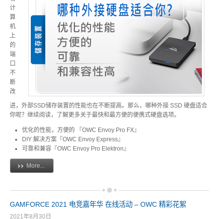
计
算
USB3.1 专区
机
历程
上
的
端
口
携带型 - 储存区
不
断
改
桌上型 - 储存区
进，外部SSD储存装置的性能也在不断提高。那么，哪种外接 SSD 硬盘适合
你呢？继续阅读，了解更多关于最快和最方便的便携式硬盘选项。
优化的性能，方便的 『OWC Envoy Pro FX』
DIY 解决方案『OWC Envoy Express』
配件类 - 专区
可靠和兼容『OWC Envoy Pro Elektron』
More...
重要公告
GAMFORCE 2021 电竞嘉年华 在线活动 – OWC 精彩花絮
2021年8月30日