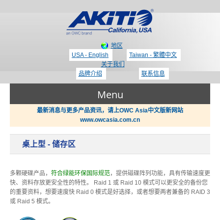
地区
USA - English
Taiwan - 繁體中文
关于我们
品牌介绍
联系信息
Menu
最新消息与更多产品资讯，请上OWC Asia中文版新网站
www.owcasia.com.cn
产品
桌上型 - 储存区
新闻
Thunderbolt 3 - 专区
多颗硬碟产品，
符合绿能环保国际规范
，提供磁碟阵列功能，具有传输速度更
快、资料存放更安全性的特性。 Raid 1 或 Raid 10 模式可以更安全的备份您
支持
的重要资料，想要速度快 Raid 0 模式是好选择，或者想要两者兼备的 RAID 3
或 Raid 5 模式。
显示适配器 / PCIe 扩展盒
哪里买？