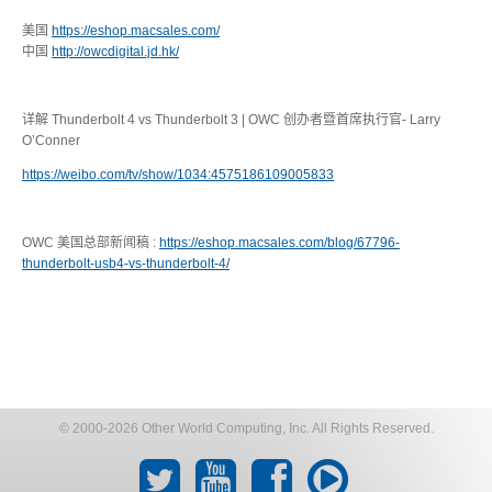
美国
https://eshop.macsales.com/
中国
http://owcdigital.jd.hk/
详解 Thunderbolt 4 vs Thunderbolt 3 | OWC 创办者暨首席执行官- Larry
O’Conner
https://weibo.com/tv/show/1034:4575186109005833
OWC 美国总部新闻稿 :
https://eshop.macsales.com/blog/67796-
thunderbolt-usb4-vs-thunderbolt-4/
© 2000-2026 Other World Computing, Inc. All Rights Reserved.