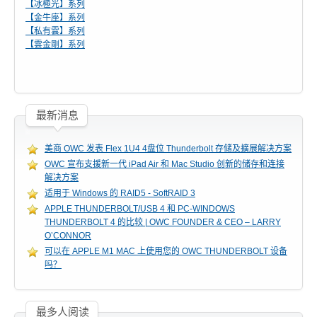
【冰極光】系列
活动讯息
【金牛座】系列
【私有雲】系列
【雲金剛】系列
相关报导
最新消息
获奖讯息
美商 OWC 发表 Flex 1U4 4盘位 Thunderbolt 存储及擴展解决方案
OWC 宣布支援新一代 iPad Air 和 Mac Studio 创新的储存和连接
解决方案
名人推荐
适用于 Windows 的 RAID5 - SoftRAID 3
APPLE THUNDERBOLT/USB 4 和 PC-WINDOWS
THUNDERBOLT 4 的比较 | OWC FOUNDER & CEO – LARRY
O’CONNOR
技术支持
可以在 APPLE M1 MAC 上使用您的 OWC THUNDERBOLT 设备
吗？
固件 / 驱动程序
最多人阅读