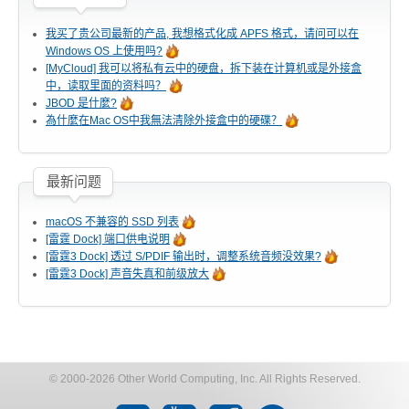
我买了贵公司最新的产品, 我想格式化成 APFS 格式，请问可以在
Windows OS 上使用吗?
软件 App
[MyCloud] 我可以将私有云中的硬盘，拆下装在计算机或是外接盒
中，读取里面的资料吗？
JBOD 是什麼?
為什麼在Mac OS中我無法清除外接盒中的硬碟？
使用手冊
最新问题
常见问题
macOS 不兼容的 SSD 列表
[雷霆 Dock] 端口供电说明
[雷霆3 Dock] 透过 S/PDIF 输出时，调整系统音频没效果?
[雷霆3 Dock] 声音失真和前级放大
ICNS 小图示下载
活动花絮
© 2000-2026 Other World Computing, Inc. All Rights Reserved.