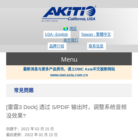
地区
USA - English
Taiwan - 繁體中文
关于我们
品牌介绍
联系信息
Menu
最新消息与更多产品资讯，请上OWC Asia中文版新网站
www.owcasia.com.cn
产品
常見問題
新闻
Thunderbolt 3 - 专区
[雷霆3 Dock] 透过 S/PDIF 输出时，调整系统音频
没效果?
支持
显示适配器 / PCIe 扩展盒
创建于：2022 年 02 月 15 日
最后更新：2022 年 02 月 15 日
哪里买？