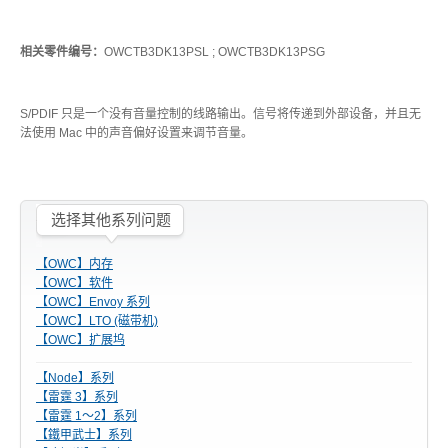
USB3.1 专区
相关零件编号：
OWCTB3DK13PSL ; OWCTB3DK13PSG
历程
S/PDIF 只是一个没有音量控制的线路输出。信号将传递到外部设备，并且无
携带型 - 储存区
法使用 Mac 中的声音偏好设置来调节音量。
桌上型 - 储存区
选择其他系列问题
【OWC】内存
【OWC】软件
配件类 - 专区
【OWC】Envoy 系列
【OWC】LTO (磁带机)
【OWC】扩展坞
【Node】系列
重要公告
【雷霆 3】系列
【雷霆 1～2】系列
【鐵甲武士】系列