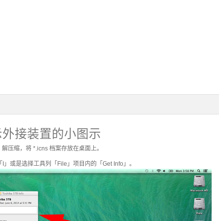
显示外接装置的小图示
压缩，将 *.icns 档案存放在桌面上。
I」或是选择工具列「File」项目内的「Get Info」。