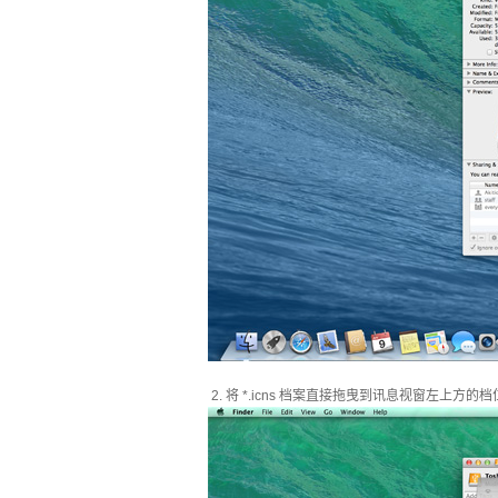
2. 将 *.icns 档案直接拖曳到讯息视窗左上方