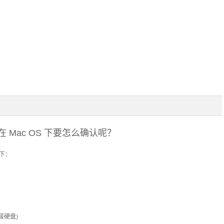
后，在 Mac OS 下要怎么确认呢？
如下：
接硬盘
)