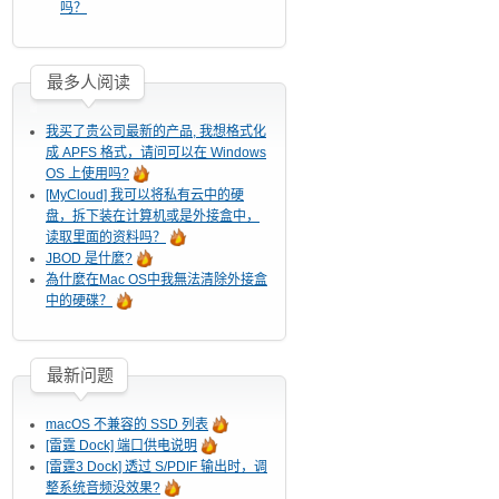
吗？
最多人阅读
我买了贵公司最新的产品, 我想格式化
成 APFS 格式，请问可以在 Windows
OS 上使用吗?
[MyCloud] 我可以将私有云中的硬
盘，拆下装在计算机或是外接盒中，
读取里面的资料吗？
JBOD 是什麼?
為什麼在Mac OS中我無法清除外接盒
中的硬碟？
最新问题
macOS 不兼容的 SSD 列表
[雷霆 Dock] 端口供电说明
[雷霆3 Dock] 透过 S/PDIF 输出时，调
整系统音频没效果?