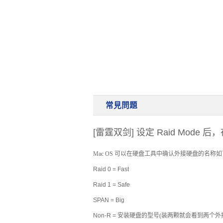
储存装置
云
常見問題
[雷霆双剑] 设定 Raid Mode 
Mac OS 可以在硬盘工具中确认外接硬盘的名称
Raid 0 = Fast
Raid 1 = Safe
SPAN = Big
Non-R = 安装
硬盘的型号(装两颗就会看到两个
外