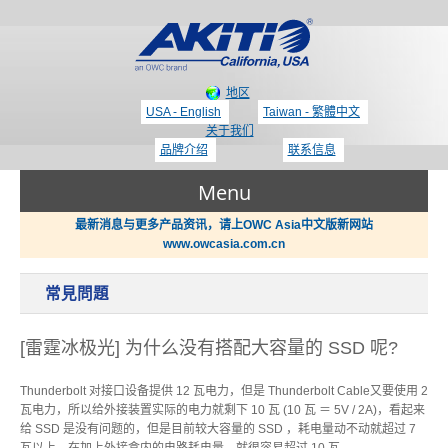
地区
USA - English
Taiwan - 繁體中文
关于我们
品牌介绍
联系信息
Menu
最新消息与更多产品资讯，请上OWC Asia中文版新网站
www.owcasia.com.cn
产品
常見問題
新闻
Thunderbolt 3 - 专区
[雷霆冰极光] 为什么没有搭配大容量的 SSD 呢?
支持
Thunderbolt 对接口设备提供 12 瓦电力，但是 Thunderbolt Cable又要使用 2
瓦电力，所以给外接装置实际的电力就剩下 10 瓦 (10 瓦 ＝ 5V / 2A)，看起来
显示适配器 / PCIe 扩展盒
给 SSD 是没有问题的，但是目前较大容量的 SSD ，耗电量动不动就超过 7
哪里买？