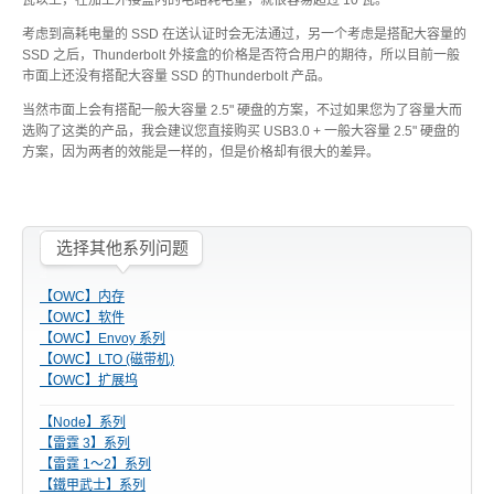
瓦以上，在加上外接盒内的电路耗电量，就很容易超过 10 瓦。
考虑到高耗电量的 SSD 在送认证时会无法通过，另一个考虑是搭配大容量的
USB3.1 专区
SSD 之后，Thunderbolt 外接盒的价格是否符合用户的期待，所以目前一般
历程
市面上还没有搭配大容量 SSD 的Thunderbolt 产品。
当然市面上会有搭配一般大容量 2.5" 硬盘的方案，不过如果您为了容量大而
选购了这类的产品，我会建议您直接购买 USB3.0 + 一般大容量 2.5" 硬盘的
携带型 - 储存区
方案，因为两者的效能是一样的，但是价格却有很大的差异。
桌上型 - 储存区
选择其他系列问题
【OWC】内存
【OWC】软件
配件类 - 专区
【OWC】Envoy 系列
【OWC】LTO (磁带机)
【OWC】扩展坞
重要公告
【Node】系列
【雷霆 3】系列
【雷霆 1～2】系列
【鐵甲武士】系列