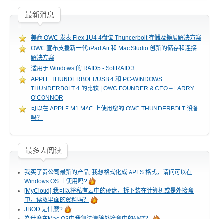
活动讯息
最新消息
美商 OWC 发表 Flex 1U4 4盘位 Thunderbolt 存储及擴展解决方案
相关报导
OWC 宣布支援新一代 iPad Air 和 Mac Studio 创新的储存和连接
解决方案
适用于 Windows 的 RAID5 - SoftRAID 3
APPLE THUNDERBOLT/USB 4 和 PC-WINDOWS
获奖讯息
THUNDERBOLT 4 的比较 | OWC FOUNDER & CEO – LARRY
O’CONNOR
可以在 APPLE M1 MAC 上使用您的 OWC THUNDERBOLT 设备
吗？
名人推荐
最多人阅读
技术支持
我买了贵公司最新的产品, 我想格式化成 APFS 格式，请问可以在
Windows OS 上使用吗?
[MyCloud] 我可以将私有云中的硬盘，拆下装在计算机或是外接盒
中，读取里面的资料吗？
JBOD 是什麼?
固件 / 驱动程序
為什麼在Mac OS中我無法清除外接盒中的硬碟？