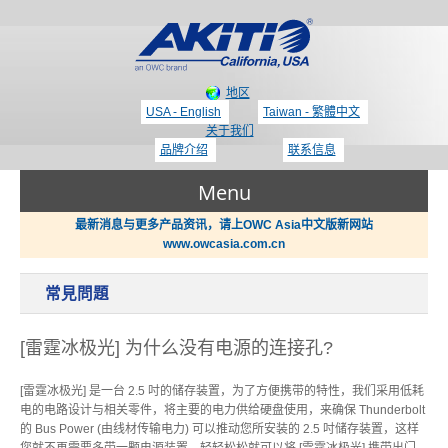
地区
USA - English
Taiwan - 繁體中文
关于我们
品牌介绍
联系信息
Menu
最新消息与更多产品资讯，请上OWC Asia中文版新网站
www.owcasia.com.cn
产品
常見問題
新闻
Thunderbolt 3 - 专区
[雷霆冰极光] 为什么没有电源的连接孔?
支持
[雷霆冰极光] 是一台 2.5 吋的储存装置，为了方便携带的特性，我们采用低耗
电的电路设计与相关零件，将主要的电力供给硬盘使用，来确保 Thunderbolt
显示适配器 / PCIe 扩展盒
的 Bus Power (由线材传输电力) 可以推动您所安装的 2.5 吋储存装置，这样
哪里买？