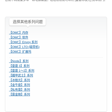
您就不再需要多带一颗电源装置，轻轻松松就可以将 [雷霆冰极光] 携带出门。
USB3.1 专区
历程
选择其他系列问题
携带型 - 储存区
【OWC】内存
【OWC】软件
【OWC】Envoy 系列
【OWC】LTO (磁带机)
【OWC】扩展坞
桌上型 - 储存区
【Node】系列
【雷霆 3】系列
【雷霆 1～2】系列
配件类 - 专区
【鐵甲武士】系列
【冰極光】系列
【金牛座】系列
【私有雲】系列
【雲金剛】系列
重要公告