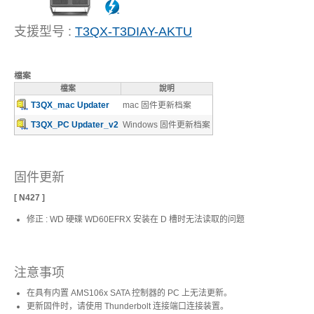
支援型号 :
T3QX-T3DIAY-AKTU
USB3.1 专区
历程
檔案
檔案
說明
携带型 - 储存区
T3QX_mac Updater
mac 固件更新档案
T3QX_PC Updater_v2
Windows 固件更新档案
桌上型 - 储存区
固件更新
[
N427
]
配件类 - 专区
修正 : WD 硬碟 WD60EFRX 安装在 D 槽时无法读取的问题
重要公告
注意事项
在具有内置 AMS106x SATA 控制器的 PC 上无法更新。
更新固件时，请使用 Thunderbolt 连接端口连接装置。