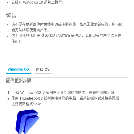
支援在 Windows 10 系统上执行。
活动讯息
警告
请不要在更新固件时关掉电源或中断连线，如果因此更新失败，你可能
相关报导
会无法继续使用该产品。
这个固件只适用于
艾客优品
(AKiTiO) 标准品，其他型号的产品请不要
使用！
获奖讯息
Windows OS
mac OS
名人推荐
固件更新步骤
下载 Windows OS 更新固件工具到您的电脑中，并将档案解压缩。
使用
Thunderbolt
3
线材连接至您的电脑，当系统抓取到外接装置后，
技术支持
执行更新程式*.exe
固件 / 驱动程序