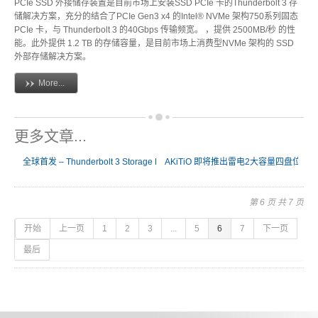
PCIe SSD 外接储存装置是目前市场上安装SSD PCIe 卡的Thunderbolt 3 存
储解决方案，充分的结合了PCIe Gen3 x4 的Intel® NVMe 架构750系列固态
PCIe 卡，与 Thunderbolt 3 的40Gbps 传输频宽。 ，提供 2500MB/秒 的性
能。此外提供 1.2 TB 的存储容量，是目前市场上消费型NVMe 架构的 SSD
软件 App
外部存储解决方案。
More...
使用手冊
更多文章...
全球首发 – Thunderbolt 3 Storage Device
AKiTiO 即将推出雷电2大容量四盘位存
常见问题
第 6 页 共 7 页
ICNS 小图示下载
开始
上一页
1
2
3
...
5
6
7
下一页
最后
活动花絮