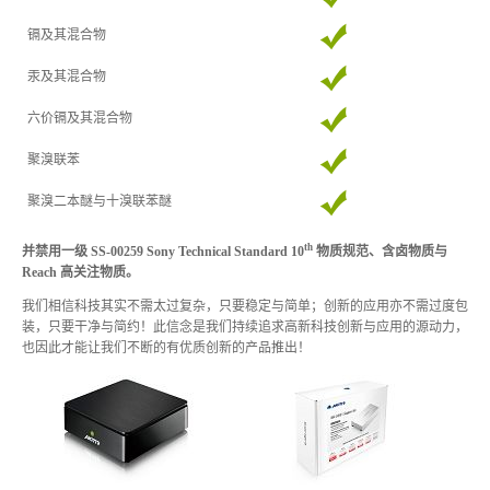
活动讯息
镉及其混合物
汞及其混合物
相关报导
六价镉及其混合物
聚溴联苯
获奖讯息
聚溴二本醚与十溴联苯醚
th
并禁用一级 SS-00259 Sony Technical Standard 10
物质规范、含卤物质与
Reach
高关注物质。
名人推荐
我们相信科技其实不需太过复杂，只要稳定与简单；创新的应用亦不需过度包
装，只要干净与简约！此信念是我们持续追求高新科技创新与应用的源动力，
也因此才能让我们不断的有优质创新的产品推出！
技术支持
固件 / 驱动程序