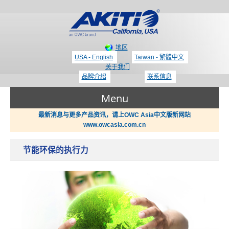
地区
USA - English
Taiwan - 繁體中文
关于我们
品牌介绍
联系信息
Menu
最新消息与更多产品资讯，请上OWC Asia中文版新网站
www.owcasia.com.cn
产品
节能环保的执行力
新闻
Thunderbolt 3 - 专区
支持
显示适配器 / PCIe 扩展盒
哪里买？