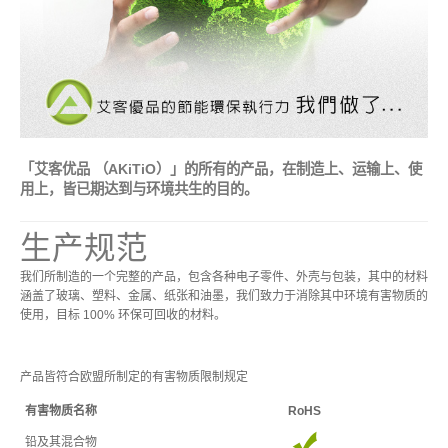
USB3.1 专区
历程
携带型 - 储存区
「艾客优品 （AKiTiO）」的所有的产品，在制造上、运输上、使
用上，皆已期达到与环境共生的目的。
桌上型 - 储存区
生产规范
我们所制造的一个完整的产品，包含各种电子零件、外壳与包装，其中的材料
涵盖了玻璃、塑料、金属、纸张和油墨，我们致力于消除其中环境有害物质的
配件类 - 专区
使用，目标 100% 环保可回收的材料。
产品皆符合欧盟所制定的有害物质限制规定
重要公告
有害物质名称
RoHS
铅及其混合物