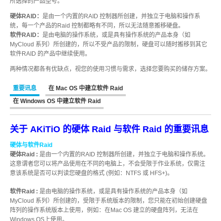
所选择的产品型号。
硬体RAID：
是由一个内置的RAID 控制器所创建，并独立于电脑和操作系
USB3.1 专区
统，每一个产品的Raid 控制都略有不同，所以无法随意搬移硬盘。
历程
软件RAID：
是由电脑的操作系统，或是具有操作系统的产品本身（如
MyCloud 系列）所创建的，所以不受产品的限制，硬盘可以随时搬移到其它
软件RAID 的产品中继续使用。
携带型 - 储存区
两种情况都各有优缺点，视您的使用习惯与需求，选择您要购买的储存方案。
重要讯息
在 Mac OS 中建立软件 Raid
在 Windows OS 中建立软件 Raid
桌上型 - 储存区
关于 AKiTiO 的硬体 Raid 与软件 Raid 的重要讯息
硬体与软件Raid
配件类 - 专区
硬体Raid :
是由一个内置的RAID 控制器所创建，并独立于电脑和操作系统。
这意谓者您可以将产品使用在不同的电脑上，不会受限于作业系统，仅需注
意该系统是否可以判读您硬盘的格式 (例如：NTFS 或 HFS+)。
重要公告
软件Raid :
是由电脑的操作系统，或是具有操作系统的产品本身（如
MyCloud 系列）所创建的，受限于系统版本的限制，您只能在初始创建硬盘
阵列的操作系统版本上使用，例如：在Mac OS 建立的硬盘阵列，无法在
Windows OS上使用。