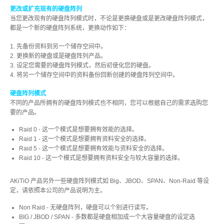
更改或扩充现有的硬盘阵列
当您更改现有的硬盘阵列模式时，不论是更换硬盘或是更改硬盘阵列模式，
都是一个新的硬盘阵列系统，更换动作如下：
软件 App
1. 先备份资料到另一个储存空间中。
2. 更换新的硬盘或是硬盘阵列产品。
3. 设定您需要的硬盘阵列模式，然后初使化您的硬盘。
使用手冊
4. 将另一个储存空间中的资料备份回新创建的硬盘阵列空间中。
硬盘阵列模式
不同的产品所拥有的硬盘阵列模式也不相同，您可以根据自己的需求选购您
要的产品。
常见问题
Raid 0 - 这一个模式是想要拥有效能的选择。
Raid 1 - 这一个模式是想要拥有资料安全的选择。
Raid 5 - 这一个模式是想要拥有效能与资料安全的选择。
ICNS 小图示下载
Raid 10 - 这一个模式是想要拥有资料安全与较大容量的选择。
AKiTiO 产品另外一些硬盘阵列模式如 Big、JBOD、SPAN、Non-Raid 等设
定，请依照本公司的产品说明为主。
活动花絮
Non Raid - 无硬盘阵列，硬盘可以个别进行读写。
BIG / JBOD / SPAN - 多数都是硬盘相加成一个大容量硬盘的设定选