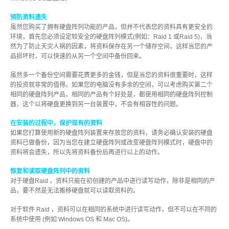
活动讯息
预防资料遗失
虽然您购买了拥有硬盘阵列功能的产品，但并不代表您的资料具有更安全的
环境，首先您必须设定较安全的硬盘阵列模式(例如：Raid 1 或Raid 5)，当
然为了防止天灾人祸的因素，将资料保存在另一个储存空间，这样当您的产
相关报导
品损坏时，可以快速的从另一个空间中备份回来。
虽然多一个备份空间需要花费更多的金钱，但是当您的资料很重要时，这样
的投资就非常的值得。如果您的电脑没有多余的空间，可以考虑购买第二个
获奖讯息
相同的硬盘阵列产品，相同的产品有个好处是，都使用相同的硬盘阵列控制
器，这个以将硬盘更换到另一台装置中，不会有相容性的问题。
在安装的过程中，保护现有的资料
如果您打算使用新的硬盘阵列装置来存放您的资料，请务必确认安装的硬盘
名人推荐
资料已做备份，因为当您在建立硬盘阵列或改变硬盘阵列模式时，硬盘中的
资料将会遗失，所以先将资料备份后再进行以上的动作。
恢复和读取硬盘阵列中的资料
技术支持
对于硬盘Raid ，资料只能在初创建的产品中进行读写动作，除非是相同的产
品，要不然是无法搬移硬盘就可以读取资料的。
对于软件 Raid ，资料可以在相同的系统中进行读写动作，但不可以在不同的
系统中使用 (例如:Windows OS 和 Mac OS)。
固件 / 驱动程序