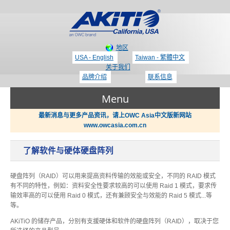
地区
USA - English
Taiwan - 繁體中文
关于我们
品牌介绍
联系信息
Menu
最新消息与更多产品资讯，请上OWC Asia中文版新网站
www.owcasia.com.cn
产品
了解软件与硬体硬盘阵列
新闻
Thunderbolt 3 - 专区
硬盘阵列（RAID）可以用来提高资料传输的效能或安全，不同的 RAID 模式
有不同的特性，例如：资料安全性要求较高的可以使用 Raid 1 模式，要求传
输效率高的可以使用 Raid 0 模式，还有兼顾安全与效能的 Raid 5 模式...等
支持
等。
显示适配器 / PCIe 扩展盒
AKiTiO 的储存产品，分别有支援硬体和软件的硬盘阵列（RAID），取决于您
哪里买？